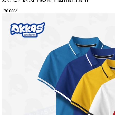
Áo Su Pha OKKAS-ALTERNATE | TEAM CHẤT - GIÁ TỐT
130.000đ