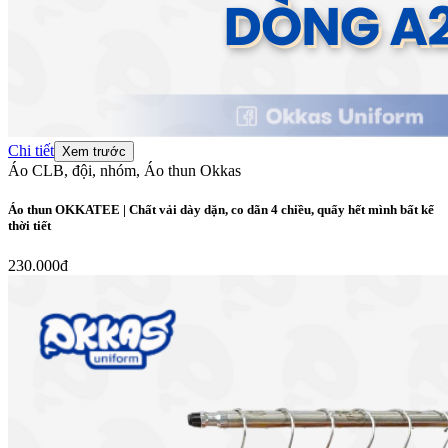
Chi tiết
Xem trước
Áo CLB, đội, nhóm, Áo thun Okkas
Áo thun OKKATEE | Chất vải dày dặn, co dãn 4 chiều, quẩy hết mình bất kể
thời tiết
230.000đ