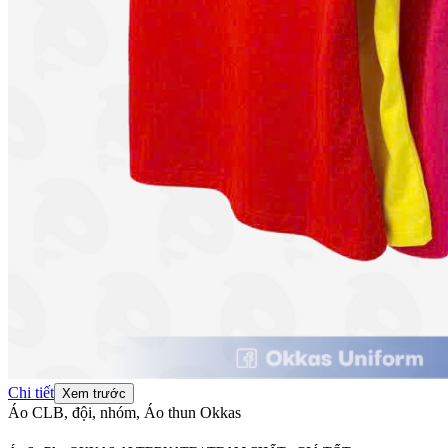
Chi tiết
Xem trước
Áo CLB, đội, nhóm, Áo thun Okkas